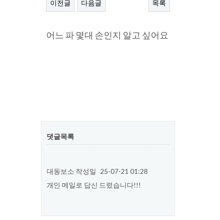
이전글
다음글
목록
본문
어느 파 몇대 손인지 알고 싶어요
댓글목록
대동보소
작성일
25-07-21 01:28
개인 메일로 답신 드렸습니다!!!