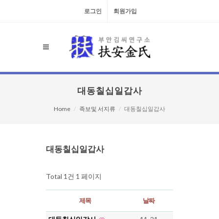
로그인
회원가입
대동칠십일갑사
Home
족보및 서지류
대동칠십일갑사
검색대상
대동칠십일갑사
Total 1건
1 페이지
제목
날짜