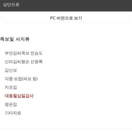
상단으로
PC 버전으로 보기
족보및 서지류
부안김씨족보 전승도
신라김씨왕손 선원록
갑신보
각종 보첩(파보 등)
지포집
대동칠십일갑사
명은집
기타자료