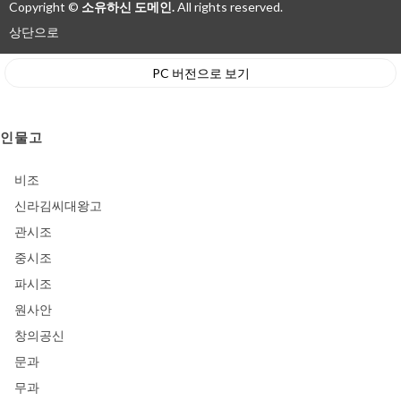
Copyright ©
소유하신 도메인.
All rights reserved.
상단으로
PC 버전으로 보기
인물고
비조
신라김씨대왕고
관시조
중시조
파시조
원사안
창의공신
문과
무과