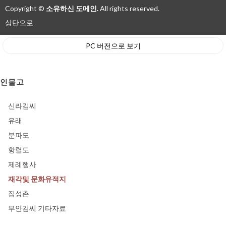
Copyright ©
소유하신 도메인.
All rights reserved.
상단으로
PC 버전으로 보기
인물고
신라김씨
유래
분파도
항렬도
제례행사
재각및 문화유적지
집성촌
부안김씨 기타자료