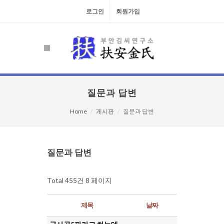
로그인
회원가입
질문과 답변
Home
게시판
질문과 답변
검색대상
질문과 답변
Total 455건
8 페이지
제목
날짜