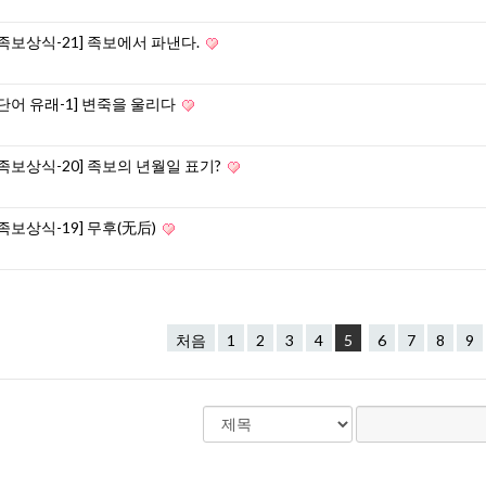
[족보상식-21] 족보에서 파낸다.
[단어 유래-1] 변죽을 울리다
[족보상식-20] 족보의 년월일 표기?
[족보상식-19] 무후(无后)
처음
1
2
3
4
5
6
7
8
9