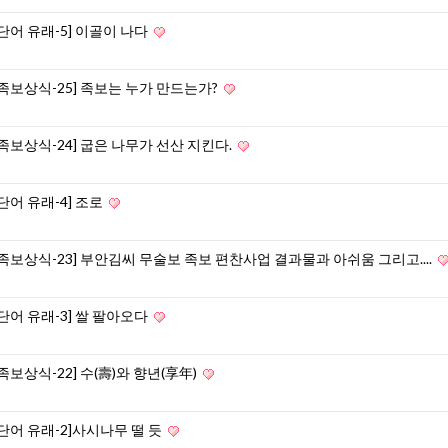
[단어 유래-5] 이골이 나다
[족보상식-25] 족보는 누가 만드는가?
[족보상식-24] 굽은 나무가 선산 지킨다.
[단어 유래-4] 조로
[족보상식-23] 부안김씨 무술보 족보 편찬사업 결과물과 아쉬움 그리고....
[단어 유래-3] 쌀 팔아오다
[족보상식-22] 수(壽)와 향년(享年)
[단어 유래-2]사시나무 떨 듯