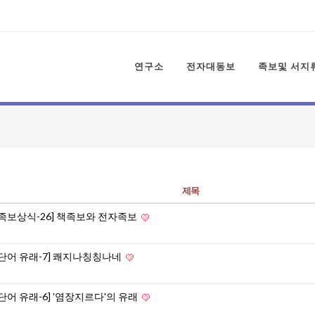
연구소
전자대동보
족보및 서지
제목
[족보상식-26] 책족보와 전자족보
[단어 유래-7] 쾌지나칭칭나네
[단어 유래-6] '염장지르다'의 유래