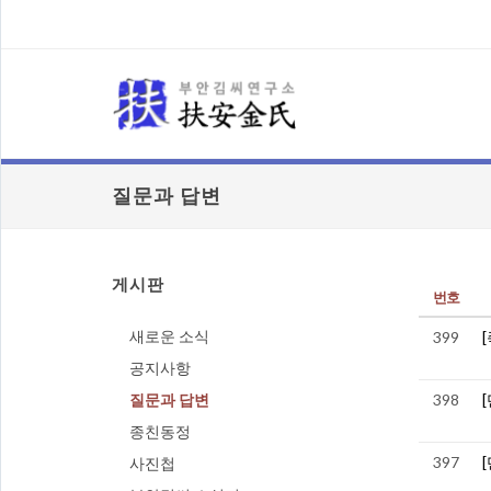
질문과 답변
게시판
번호
새로운 소식
399
공지사항
질문과 답변
398
종친동정
397
사진첩