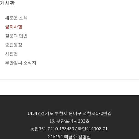
게시판
새로운 소식
공지사항
질문과 답변
종친동정
사진첩
부안김씨 소식지
14547 경기도 부천시 원미구 석천로170번길
19, 부광프라자202호
농협351-0410-193433 / 국민414302-01-
215194 예금주 김형선