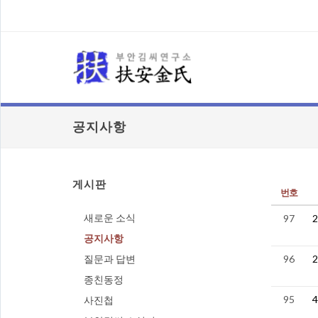
공지사항
게시판
번호
새로운 소식
97
공지사항
질문과 답변
96
종친동정
95
사진첩