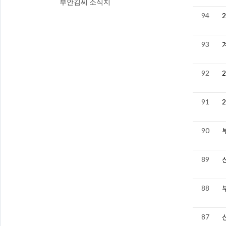
부안김씨 소식지
94
93
92
91
90
89
88
87