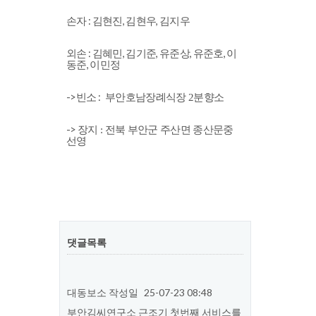
손자 : 김현진, 김현우, 김지우
외손 : 김혜민, 김기준, 유준상, 유준호, 이
동준, 이민정
->빈소 :
부안호남장례식장 2분향소
->
장지 : 전북 부안군 주산면 종산문중
선영
댓글목록
대동보소
작성일
25-07-23 08:48
부안김씨연구소 근조기 첫번째 서비스를