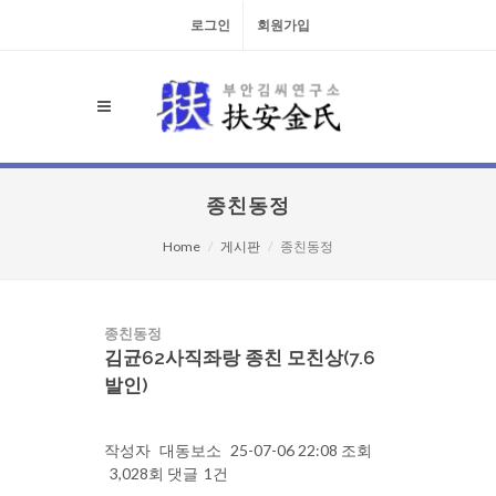
로그인
회원가입
종친동정
Home
게시판
종친동정
종친동정
김균62사직좌랑 종친 모친상(7.6
발인)
작성자
대동보소
25-07-06 22:08
조회
3,028회
댓글
1건