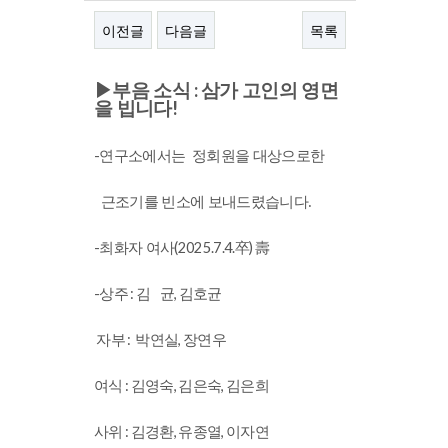
이전글
다음글
목록
본문
:
▶
부음 소식
삼가 고인의 영면
!
을 빕니다
-
연구소에서는 정회원을 대상으로한
근조기를 빈소에 보내드렸습니다.
-
(2025.7.4.
)
최화자 여사
卒
壽
-상주 : 김 균, 김호균
자부 : 박연실, 장연우
여식 : 김영숙, 김은숙, 김은희
사위 : 김경환, 유종열, 이자연