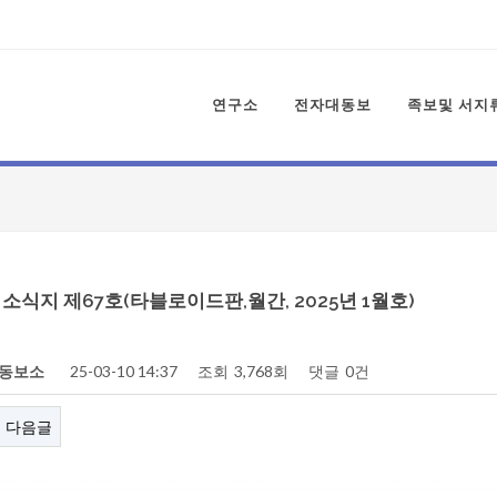
연구소
전자대동보
족보및 서지
식지 제67호(타블로이드판,월간, 2025년 1월호)
동보소
25-03-10 14:37
조회
3,768회
댓글
0건
다음글