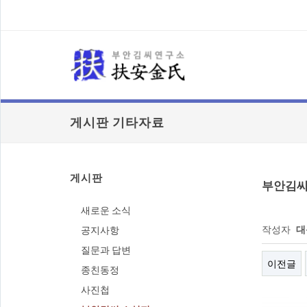
게시판 기타자료
게시판
부안김씨소
새로운 소식
작성자
대
공지사항
질문과 답변
이전글
종친동정
사진첩