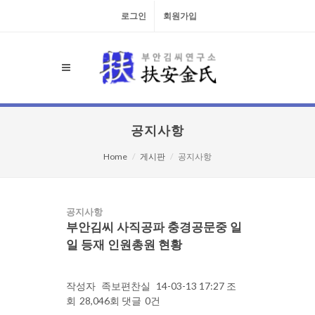
로그인
회원가입
공지사항
Home
게시판
공지사항
공지사항
부안김씨 사직공파 충경공문중 일
일 등재 인원총원 현황
작성자
족보편찬실
14-03-13 17:27
조
회
28,046회
댓글
0건