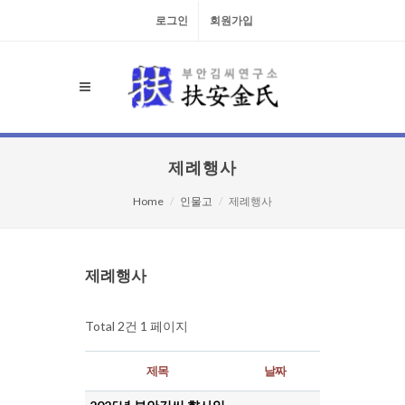
로그인
회원가입
제례행사
Home
인물고
제례행사
검색대상
제례행사
Total 2건
1 페이지
제목
날짜